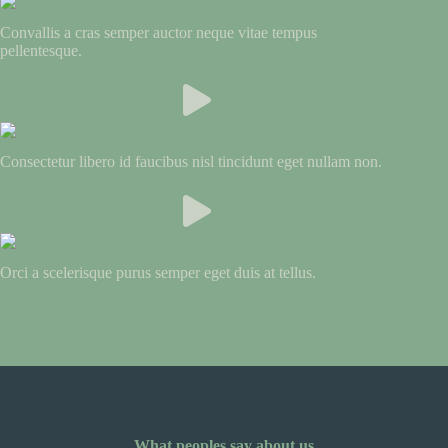
Convallis a cras semper auctor neque vitae tempus
pellentesque.
Consectetur libero id faucibus nisl tincidunt eget nullam non.
Orci a scelerisque purus semper eget duis at tellus.
What peoples say about us